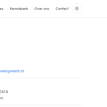
es
Kennisbank
Over ons
Contact
velopment.nl
 2414
en