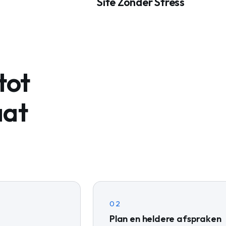
Site Zonder Stress
tot
aat
02
Plan en heldere afspraken