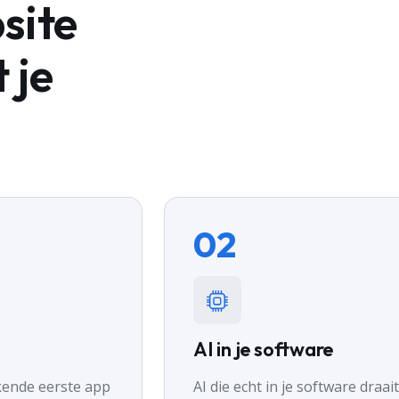
site
 je
02
AI in je software
akende eerste app
AI die echt in je software draa